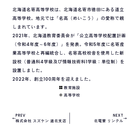
北海道名寄高等学校は、北海道名寄市徳田にある道立
高等学校。地元では「名高（めいこう）」の愛称で親
しまれています。
2021年、北海道教育委員会が「公立高等学校配置計画
（令和4年度～6年度）」を発表。令和5年度に名寄産
業高等学校と再編統合し、名寄高校校舎を使用した新
設校（普通科4学級及び情報技術科1学級：単位制）を
設置しました。
2022年、創立100周年を迎えました。
教育施設
高等学校
OFFICIAL SITE
PREVIEW PAGE
サイトを見る
前ページに戻る
PREV
NEXT
株式会社 スズケン 道北支店
北電寮 リンクル