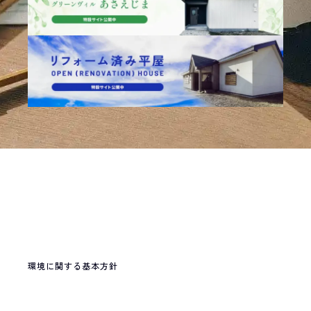
〒096-0014 名寄市西4条南9丁目14番地 大野ビル
TEL.01654-2-3137
FAX.01654-2-3138
環境に関する基本方針
環境に関する基本方針
サイト運営方針
サイト運営方針
個人情報保護方針
© OHNO GUMI
個人情報保護方針