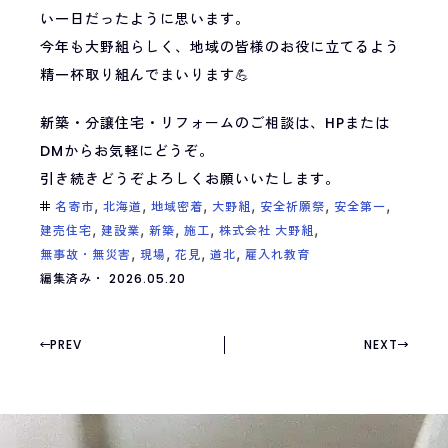
い一日だったように思います。
今年も大野組らしく、地域の皆様のお役に立てるよう
精一杯取り組んでまいります💪
新築・分譲住宅・リフォームのご相談は、HPまたは
DMからお気軽にどうぞ。
引き続きどうぞよろしくお願いいたします。
,
,
,
,
,
,
名寄市
北海道
地域密着
大野組
安全祈願祭
安全第一
,
,
,
,
,
建売住宅
建設業
新築
施工
株式会社 大野組
,
,
,
,
無事故・無災害
現場
花見
道北
雇入れ教育
編集済み・
2026.05.20
SEE ON Instagram
FOLLOW ACCOUNT
インスタで見る
インスタをフォロー
PREV
NEXT